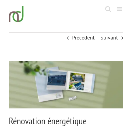
Passer
au
contenu
Précédent
Suivant
View
Larger
Image
Rénovation énergétique