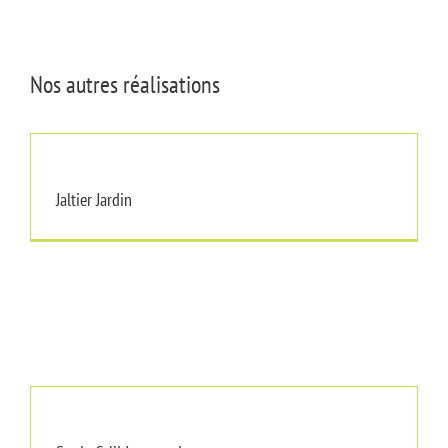
Nos autres réalisations
Jaltier Jardin
Jaltier Jardin
Sonia Celii Jotterand