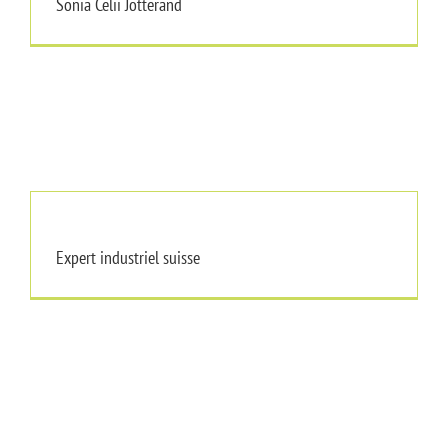
Sonia Celii Jotterand
Expert industriel suisse
Expert industriel suisse