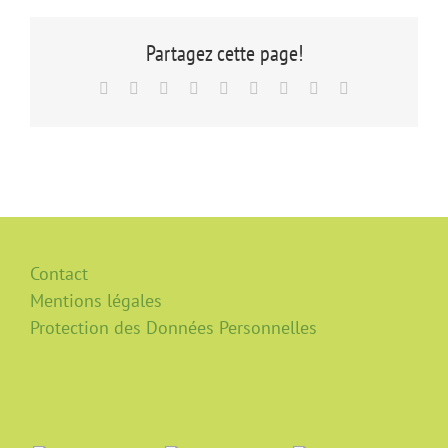
Partagez cette page!
Facebook
X
Reddit
LinkedIn
WhatsApp
Tumblr
Pinterest
Vk
Email
Contact
Mentions légales
Protection des Données Personnelles