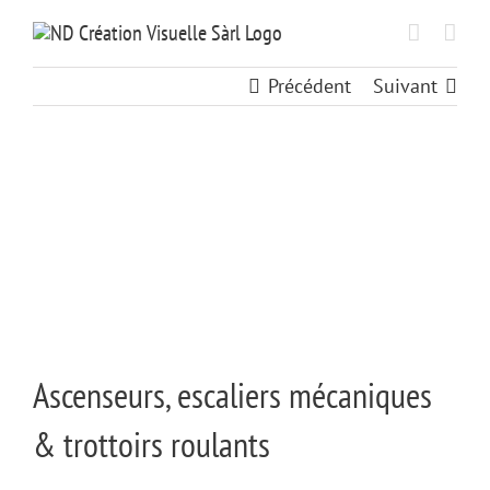
Passer
au
contenu
Précédent
Suivant
View
Larger
Image
Ascenseurs, escaliers mécaniques
& trottoirs roulants