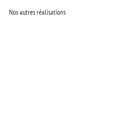
Nos autres réalisations
Jaltier Jardin
Jaltier Jardin
Sonia Celii Jotterand