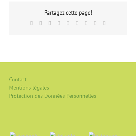
Partagez cette page!
Facebook
X
Reddit
LinkedIn
WhatsApp
Tumblr
Pinterest
Vk
Email
Contact
Mentions légales
Protection des Données Personnelles