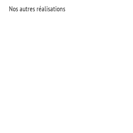
Nos autres réalisations
Jaltier Jardin
Jaltier Jardin
Sonia Celii Jotterand