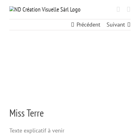
Passer
au
contenu
Précédent
Suivant
View
Larger
Image
Miss Terre
Texte explicatif à venir