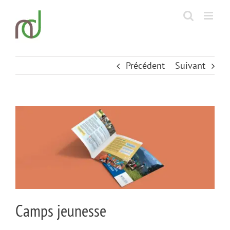
Passer
au
contenu
Précédent
Suivant
View
Larger
Image
Camps jeunesse