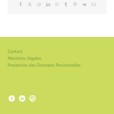
Facebook
X
Reddit
LinkedIn
WhatsApp
Tumblr
Pinterest
Vk
Email
Contact
Mentions légales
Protection des Données Personnelles