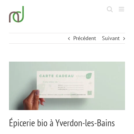
Passer
au
contenu
Précédent
Suivant
View
Larger
Image
Épicerie bio à Yverdon-les-Bains