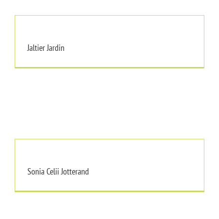
Jaltier Jardin
Jaltier Jardin
Sonia Celii Jotterand
Sonia Celii Jotterand