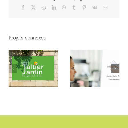
Facebook
X
Reddit
LinkedIn
WhatsApp
Tumblr
Pinterest
Vk
Email
Projets connexes
Sonia Celii
Jaltier Jardin
Jotterand