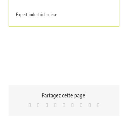
Expert industriel suisse
Expert industriel suisse
Partagez cette page!
Facebook
X
Reddit
LinkedIn
WhatsApp
Tumblr
Pinterest
Vk
Email