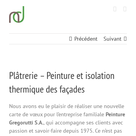
Passer
au
contenu
Précédent
Suivant
View
Plâtrerie – Peinture et isolation
Larger
Image
thermique des façades
Nous avons eu le plaisir de réaliser une nouvelle
carte de vœux pour l’entreprise familiale
Peinture
Gregorutti S.A.
, qui accompagne ses clients avec
passion et savoir-faire depuis 1975. Ce n’est pas