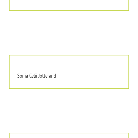
Sonia Celii Jotterand
Sonia Celii Jotterand