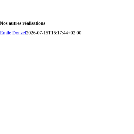
Nos autres réalisations
Emile Donzel
2026-07-15T15:17:44+02:00