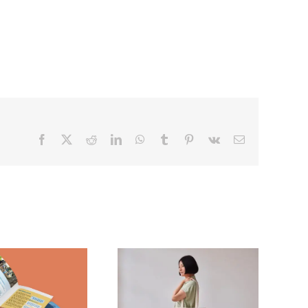
Facebook
X
Reddit
LinkedIn
WhatsApp
Tumblr
Pinterest
Vk
Email
unesse Suisse