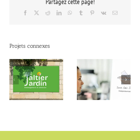
Partagez cette page!
Facebook
X
Reddit
LinkedIn
WhatsApp
Tumblr
Pinterest
Vk
Email
Projets connexes
Sonia Celii
Jaltier Jardin
Jotterand