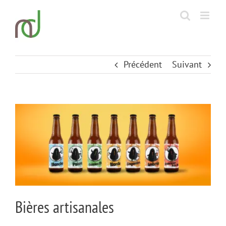
Passer
au
contenu
Précédent
Suivant
View
Larger
Image
Bières artisanales