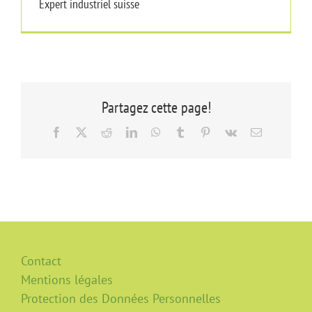
Expert industriel suisse
Partagez cette page!
Facebook
X
Reddit
LinkedIn
WhatsApp
Tumblr
Pinterest
Vk
Email
Contact
Mentions légales
Protection des Données Personnelles