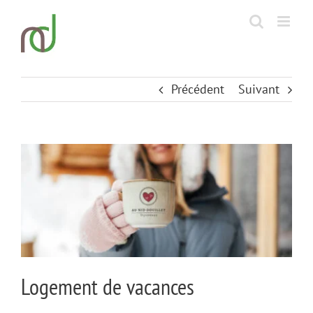
Passer
au
contenu
Précédent
Suivant
View
Larger
Image
Logement de vacances