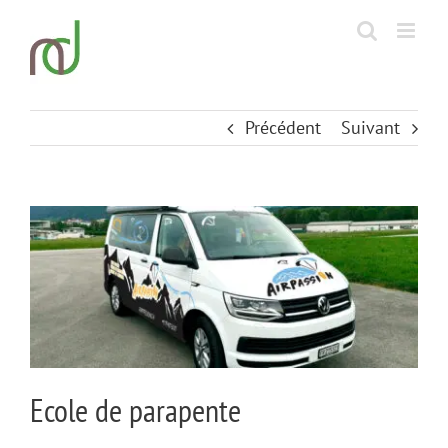
Passer
au
contenu
Précédent
Suivant
View
Larger
Image
Ecole de parapente